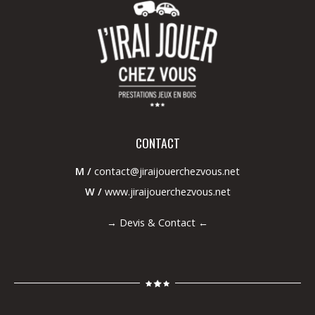
CONTACT
M /
contact@jiraijouerchezvous.net
W /
www.jiraijouerchezvous.net
→
Devis & Contact
←