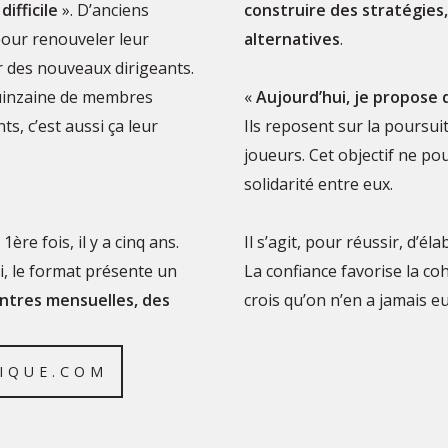
ifficile
». D’anciens
construire des stratégies,
pour renouveler leur
alternatives
.
ur des nouveaux dirigeants.
quinzaine de membres
«
Aujourd’hui, je propose 
s, c’est aussi ça leur
Ils reposent sur la poursui
joueurs. Cet objectif ne pou
solidarité entre eux.
ère fois, il y a cinq ans.
Il s’agit, pour réussir, d’é
oi, le format présente un
La confiance favorise la coh
ntres mensuelles, des
crois qu’on n’en a jamais eu
IQUE.COM