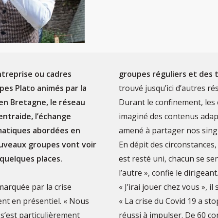
treprise ou cadres
groupes réguliers et des
pes Plato animés par la
trouvé jusqu’ici d’autres 
en Bretagne, le réseau
Durant le confinement, les 
’entraide, l’échange
imaginé des contenus adapté
ématiques abordées en
amené à partager nos singu
nouveaux groupes vont voir
En dépit des circonstance
 quelques places.
est resté uni, chacun se se
l’autre », confie le dirigean
arquée par la crise
« J’irai jouer chez vous », i
ent en présentiel. « Nous
« La crise du Covid 19 a st
 s’est particulièrement
réussi à impulser. De 60 co