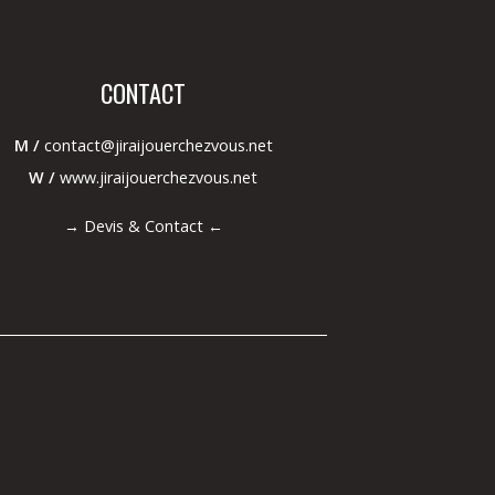
CONTACT
M /
contact@jiraijouerchezvous.net
W /
www.jiraijouerchezvous.net
→
Devis & Contact
←