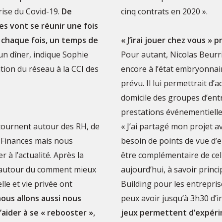
rise du Covid-19.
De
cinq contrats en 2020 ».
es vont se réunir une fois
 chaque fois, un temps de
« J’irai jouer chez vous »
un dîner, indique Sophie
Pour autant, Nicolas Beurri
tion du réseau à la CCI des
encore à l’état embryonnair
prévu. Il lui permettrait d’a
domicile des groupes d’ent
prestations événementielles
tournent autour des RH, de
« J’ai partagé mon projet a
 Finances mais nous
besoin de points de vue d’e
à l’actualité. Après la
être complémentaire de cell
s autour du comment mieux
aujourd’hui, à savoir prin
lle et vie privée ont
Building pour les entrepri
ous allons aussi nous
peux avoir jusqu’à 3h30 d’i
’aider à se « rebooster »,
jeux permettent d’expérim