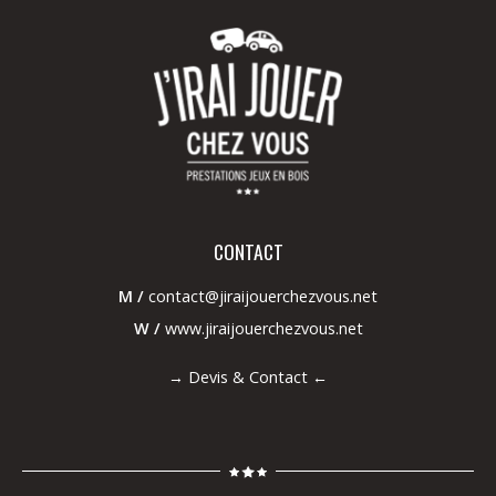
CONTACT
M /
contact@jiraijouerchezvous.net
W /
www.jiraijouerchezvous.net
→
Devis & Contact
←