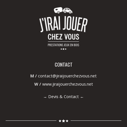
CONTACT
M /
contact@jiraijouerchezvous.net
W /
www.jiraijouerchezvous.net
→
Devis & Contact
←